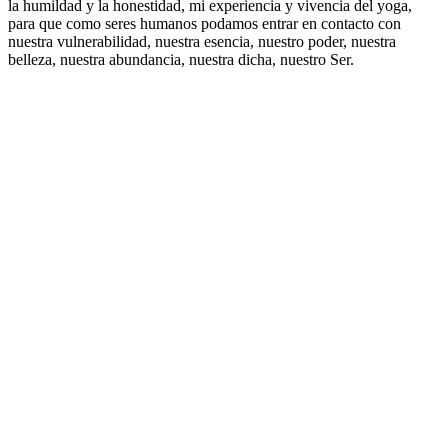
la humildad y la honestidad, mi experiencia y vivencia del yoga,
para que como seres humanos podamos entrar en contacto con
nuestra vulnerabilidad, nuestra esencia, nuestro poder, nuestra
belleza, nuestra abundancia, nuestra dicha, nuestro Ser.
Política de Privacitat
HappyYoga Joanic: C/ Grassot, 101
(Metro Joanic) Barcelona
hola@happyyoga.cat
Móvil Happy Yoga Joanic:
+34 623 45 10 86
2024 HappyYoga ©