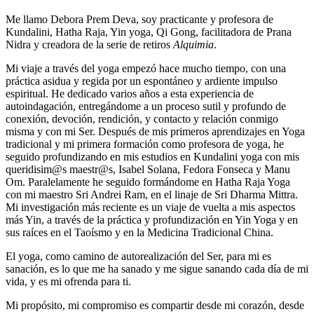
Me llamo Debora Prem Deva, soy practicante y profesora de
Kundalini, Hatha Raja, Yin yoga, Qi Gong, facilitadora de Prana
Nidra y creadora de la serie de retiros
Alquimia
.
Mi viaje a través del yoga empezó hace mucho tiempo, con una
práctica asidua y regida por un espontáneo y ardiente impulso
espiritual. He dedicado varios años a esta experiencia de
autoindagación, entregándome a un proceso sutil y profundo de
conexión, devoción, rendición, y contacto y relación conmigo
misma y con mi Ser. Después de mis primeros aprendizajes en Yoga
tradicional y mi primera formación como profesora de yoga, he
seguido profundizando en mis estudios en Kundalini yoga con mis
queridisim@s maestr@s, Isabel Solana, Fedora Fonseca y Manu
Om. Paralelamente he seguido formándome en Hatha Raja Yoga
con mi maestro Sri Andrei Ram, en el linaje de Sri Dharma Mittra.
Mi investigación más reciente es un viaje de vuelta a mis aspectos
más Yin, a través de la práctica y profundización en Yin Yoga y en
sus raíces en el Taoísmo y en la Medicina Tradicional China.
El yoga, como camino de autorealización del Ser, para mi es
sanación, es lo que me ha sanado y me sigue sanando cada día de mi
vida, y es mi ofrenda para ti.
Mi propósito, mi compromiso es compartir desde mi corazón, desde